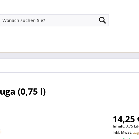
ga (0,75 l)
14,25 
Inhalt:
0.75 Lit
inkl. MwSt.
zzg