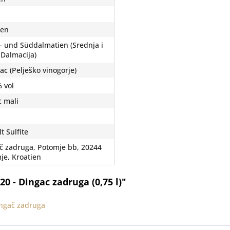
ien
l- und Süddalmatien (Srednja i
 Dalmacija)
ac (Pelješko vinogorje)
% vol
c mali
t Sulfite
č zadruga, Potomje bb, 20244
je, Kroatien
0 - Dingac zadruga (0,75 l)"
ingač zadruga