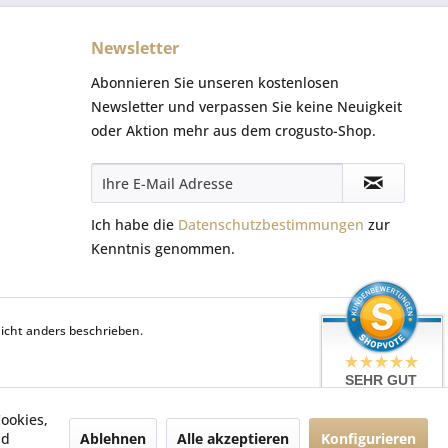
Newsletter
Abonnieren Sie unseren kostenlosen
Newsletter und verpassen Sie keine Neuigkeit
oder Aktion mehr aus dem crogusto-Shop.
Ich habe die
Datenschutzbestimmungen
zur
Kenntnis genommen.
cht anders beschrieben.
SEHR GUT
5 / 5
ookies,
aus 42 Bewertungen
bei: shopvote.de
Ablehnen
Alle akzeptieren
Konfigurieren
nd