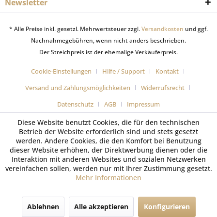
Newsletter
* Alle Preise inkl. gesetzl. Mehrwertsteuer zzgl.
Versandkosten
und ggf.
Nachnahmegebühren, wenn nicht anders beschrieben.
Der Streichpreis ist der ehemalige Verkäuferpreis.
Cookie-Einstellungen
Hilfe / Support
Kontakt
Versand und Zahlungsmöglichkeiten
Widerrufsrecht
Datenschutz
AGB
Impressum
Diese Website benutzt Cookies, die für den technischen
Betrieb der Website erforderlich sind und stets gesetzt
werden. Andere Cookies, die den Komfort bei Benutzung
dieser Website erhöhen, der Direktwerbung dienen oder die
Interaktion mit anderen Websites und sozialen Netzwerken
vereinfachen sollen, werden nur mit Ihrer Zustimmung gesetzt.
Mehr Informationen
SEHR GUT
(5 / 5)
Ablehnen
Alle akzeptieren
Konfigurieren
aus
42
Bewertungen bei: shopvote.de ⓘ
Informationen zur Echtheit der Bewertungen