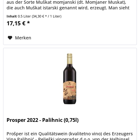
aus der Sorte Muškat momjanski (dt. Momjaner Muskat),
die auch Muškat istarski genannt wird, erzeugt. Man sieht
sie als eine...
Inhalt
0.5 Liter
(34,30 € * / 1 Liter)
17,15 € *
Merken
Prosper 2022 - Palihnic (0,75l)
Prošper ist ein Qualitätswein (kvalitetno vino) des Erzeugers
Vina Palihnić - Pelješki vinogradar d.o.o. von der Halbinsel