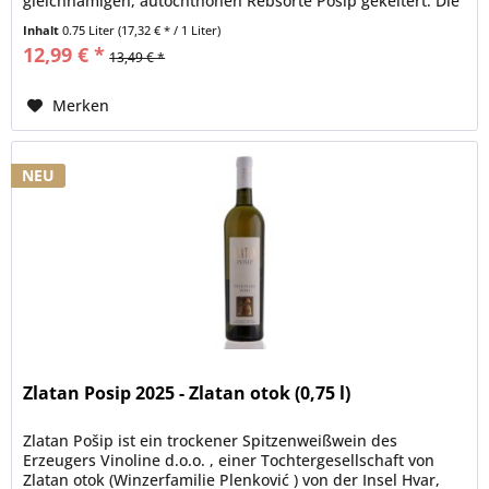
gleichnamigen, autochthonen Rebsorte Pošip gekeltert. Die
Trauben stammen aus...
Inhalt
0.75 Liter
(17,32 € * / 1 Liter)
12,99 € *
13,49 € *
Merken
NEU
Zlatan Posip 2025 - Zlatan otok (0,75 l)
Zlatan Pošip ist ein trockener Spitzenweißwein des
Erzeugers Vinoline d.o.o. , einer Tochtergesellschaft von
Zlatan otok (Winzerfamilie Plenković ) von der Insel Hvar,