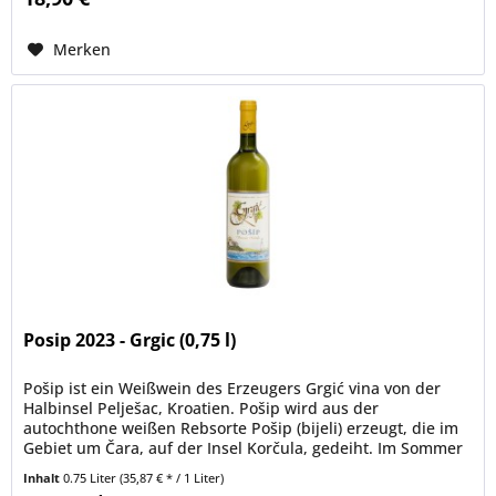
Merken
Posip 2023 - Grgic (0,75 l)
Pošip ist ein Weißwein des Erzeugers Grgić vina von der
Halbinsel Pelješac, Kroatien. Pošip wird aus der
autochthone weißen Rebsorte Pošip (bijeli) erzeugt, die im
Gebiet um Čara, auf der Insel Korčula, gedeiht. Im Sommer
kühlt der milde...
Inhalt
0.75 Liter
(35,87 € * / 1 Liter)