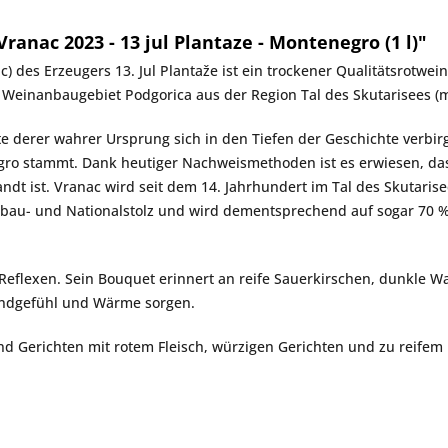
anac 2023 - 13 jul Plantaze - Montenegro (1 l)"
ac) des Erzeugers
13. Jul Plantaže
ist ein trockener Qualitätsrotwein
 Weinanbaugebiet Podgorica aus der Region Tal des Skutarisees (
e derer wahrer Ursprung sich in den Tiefen der Geschichte verbirg
o stammt. Dank heutiger Nachweismethoden ist es erwiesen, dass
wandt ist. Vranac wird seit dem 14. Jahrhundert im Tal des Skutar
inbau- und Nationalstolz und wird dementsprechend auf sogar 70 
n Reflexen. Sein Bouquet erinnert an reife Sauerkirschen, dunkle 
Mundgefühl und Wärme sorgen.
nd Gerichten mit rotem Fleisch, würzigen Gerichten und zu reifem