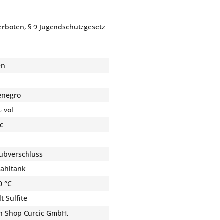
erboten, § 9 Jugendschutzgesetz
en
enegro
% vol
c
ubverschluss
tahltank
0 °C
t Sulfite
n Shop Curcic GmbH,