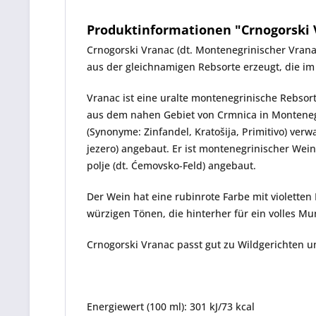
Produktinformationen "Crnogorski Vr
Crnogorski Vranac
(dt. Montenegrinischer Vran
aus der gleichnamigen Rebsorte erzeugt, die im
Vranac ist eine uralte montenegrinische Rebsort
aus dem nahen Gebiet von Crmnica in Montenegr
(Synonyme: Zinfandel, Kratošija, Primitivo) ver
jezero) angebaut. Er ist montenegrinischer We
polje (dt. Ćemovsko-Feld) angebaut.
Der Wein hat eine rubinrote Farbe mit violette
würzigen Tönen, die hinterher für ein volles 
Crnogorski Vranac
passt gut zu Wildgerichten u
Energiewert (100 ml): 301 kJ/73 kcal