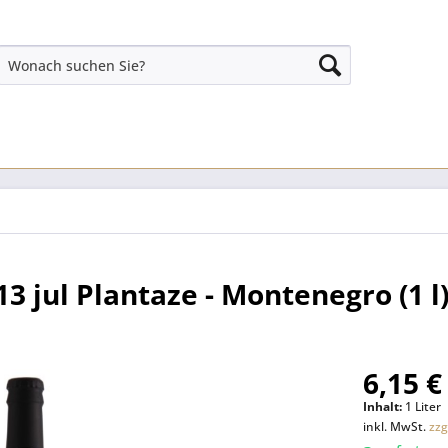
3 jul Plantaze - Montenegro (1 l
6,15 €
Inhalt:
1 Liter
inkl. MwSt.
zzg