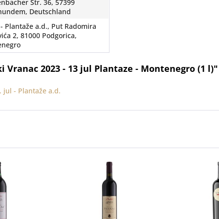
enbacher Str. 36, 57399
hundem, Deutschland
 - Plantaže a.d., Put Radomira
vića 2, 81000 Podgorica,
enegro
 Vranac 2023 - 13 jul Plantaze - Montenegro (1 l)"
jul - Plantaže a.d.