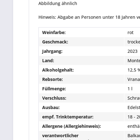
Abbildung ähnlich
Hinweis: Abgabe an Personen unter 18 Jahren v
Weinfarbe:
rot
Geschmack:
trock
Jahrgang:
2023
Land:
Mont
Alkoholgehalt:
12,5 
Rebsorte:
Vrana
Füllmenge:
1 l
Verschluss:
Schra
Ausbau:
Edels
empf. Trinktemperatur:
18 - 2
Allergene (Allergiehinweis):
enthäl
verantwortlicher
Balka