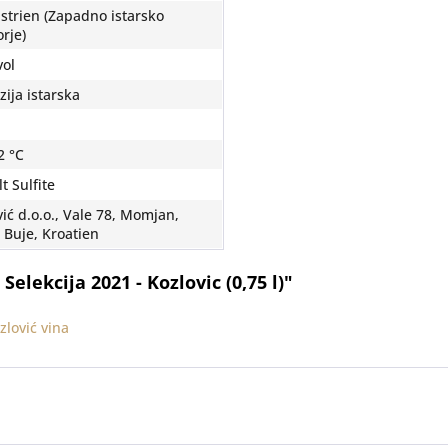
Istrien (Zapadno istarsko
rje)
vol
ija istarska
2 °C
t Sulfite
ić d.o.o., Vale 78, Momjan,
 Buje, Kroatien
elekcija 2021 - Kozlovic (0,75 l)"
lović vina