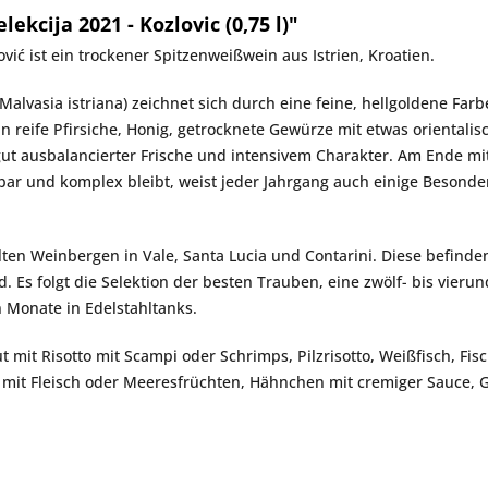
kcija 2021 - Kozlovic (0,75 l)"
ović
ist ein trockener Spitzenweißwein aus Istrien, Kroatien.
(Malvasia istriana) zeichnet sich durch eine feine, hellgoldene Farb
an reife Pfirsiche, Honig, getrocknete Gewürze mit etwas orientali
gut ausbalancierter Frische und intensivem Charakter. Am Ende m
r und komplex bleibt, weist jeder Jahrgang auch einige Besonderhe
ten Weinbergen in Vale, Santa Lucia und Contarini. Diese befinde
. Es folgt die Selektion der besten Trauben, eine zwölf- bis vie
 Monate in Edelstahltanks.
t mit Risotto mit Scampi oder Schrimps, Pilzrisotto, Weißfisch, Fis
it Fleisch oder Meeresfrüchten, Hähnchen mit cremiger Sauce, Gri