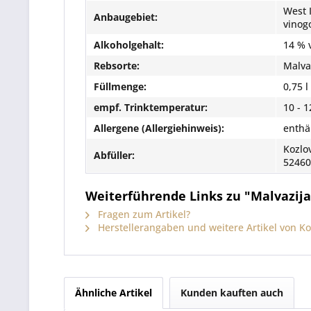
West 
Anbaugebiet:
vinogo
Alkoholgehalt:
14 % 
Rebsorte:
Malvaz
Füllmenge:
0,75 l
empf. Trinktemperatur:
10 - 1
Allergene (Allergiehinweis):
enthäl
Kozlov
Abfüller:
52460
Weiterführende Links zu "Malvazija S
Fragen zum Artikel?
Herstellerangaben und weitere Artikel von Koz
Ähnliche Artikel
Kunden kauften auch