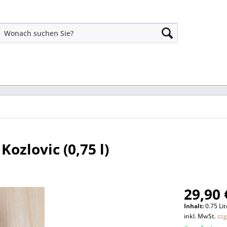
Kozlovic (0,75 l)
29,90 
Inhalt:
0.75 Lit
inkl. MwSt.
zzg