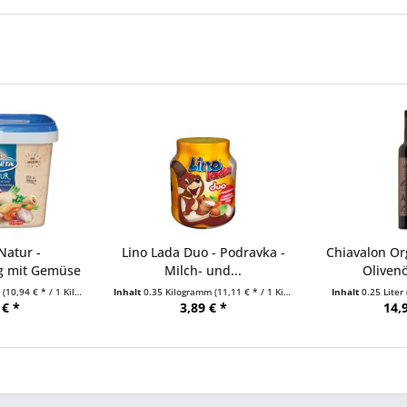
Natur -
Lino Lada Duo - Podravka -
Chiavalon Or
g mit Gemüse
Milch- und...
Olivenö
..
m
(10,94 € * / 1 Kilogramm)
Inhalt
0.35 Kilogramm
(11,11 € * / 1 Kilogramm)
Inhalt
0.25 Liter
 € *
3,89 € *
14,