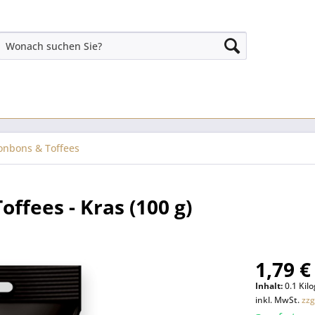
onbons & Toffees
offees - Kras (100 g)
1,79 €
Inhalt:
0.1 Kil
inkl. MwSt.
zzg