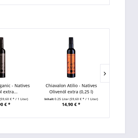
ganic - Natives
Chiavalon Atilio - Natives
Pager Meers
l extra...
Olivenöl extra (0,25 l)
morska s
(59,60 € * / 1 Liter)
Inhalt
0.25 Liter
(59,60 € * / 1 Liter)
Inhalt
90 € *
14,90 € *
2,