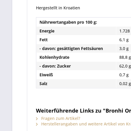
Hergestellt in Kroatien
Nährwertangaben pro 100 g:
Energie
1.728 
Fett
6,1 g
- davon: gesättigten Fettsäuren
3,0 g
Kohlenhydrate
88,8 g
- davon: Zucker
62,0 g
Eiweiß
0,7 g
Salz
0,02 g
Weiterführende Links zu "Bronhi Orig
Fragen zum Artikel?
Herstellerangaben und weitere Artikel von Kr