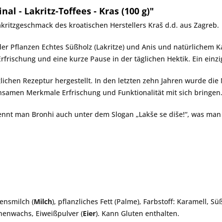
l - Lakritz-Toffees - Kras (100 g)"
akritzgeschmack des kroatischen Herstellers
Kraš d.d.
aus Zagreb.
 der Pflanzen
Echtes Süßholz
(Lakritze) und
Anis
und natürlichem Ka
Erfrischung und eine kurze Pause in der täglichen Hektik. Ein einz
chen Rezeptur hergestellt. In den letzten zehn Jahren wurde die 
nsamen Merkmale Erfrischung und Funktionalität mit sich bringen
kennt man Bronhi auch unter dem Slogan „Lakše se diše!“, was man 
ensmilch (
Milch
), pflanzliches Fett (Palme), Farbstoff: Karamell, S
nenwachs, Eiweißpulver (
Eier
). Kann Gluten enthalten.