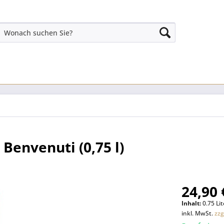
Benvenuti (0,75 l)
24,90 
Inhalt:
0.75 Lit
inkl. MwSt.
zzg