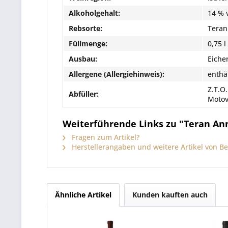
Alkoholgehalt:
14 % 
Rebsorte:
Teran
Füllmenge:
0,75 l
Ausbau:
Eiche
Allergene (Allergiehinweis):
enthäl
Z.T.O.
Abfüller:
Motov
Weiterführende Links zu "Teran Anno
Fragen zum Artikel?
Herstellerangaben und weitere Artikel von Be
Ähnliche Artikel
Kunden kauften auch