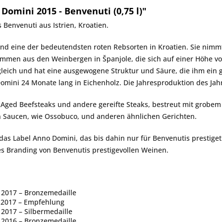
omini 2015 - Benvenuti (0,75 l)"
s
Benvenuti
aus Istrien, Kroatien.
e und eine der bedeutendsten roten Rebsorten in Kroatien. Sie nimm
tammen aus den Weinbergen in Španjole, die sich auf einer Höhe 
zugleich und hat eine ausgewogene Struktur und Säure, die ihm ein
Domini
24 Monate lang in Eichenholz. Die Jahresproduktion des Jah
 Aged Beefsteaks und andere gereifte Steaks, bestreut mit grobem S
ren Saucen, wie Ossobuco, und anderen ähnlichen Gerichten.
 das Label
Anno Domini
, das bis dahin nur für Benvenutis presti
ues Branding von Benvenutis prestigevollen Weinen.
 2017 – Bronzemedaille
g 2017 – Empfehlung
2017 – Silbermedaille
 2016 – Bronzemedaille