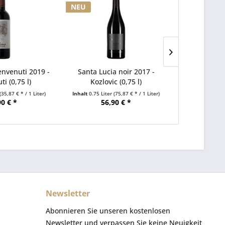
NEU
envenuti 2019 -
Santa Lucia noir 2017 -
Santa Eli
i (0,75 l)
Kozlovic (0,75 l)
Benvenu
(35,87 € * / 1 Liter)
Inhalt
0.75 Liter
(75,87 € * / 1 Liter)
Inhalt
0.75 Lite
90 € *
56,90 € *
75
Newsletter
Abonnieren Sie unseren kostenlosen
Newsletter und verpassen Sie keine Neuigkeit