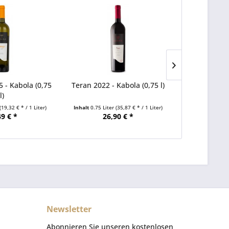
5 - Kabola (0,75
Teran 2022 - Kabola (0,75 l)
Santa Eli
l)
Benvenu
(19,32 € * / 1 Liter)
Inhalt
0.75 Liter
(35,87 € * / 1 Liter)
Inhalt
0.75 Lite
49 € *
26,90 € *
75
Newsletter
Abonnieren Sie unseren kostenlosen