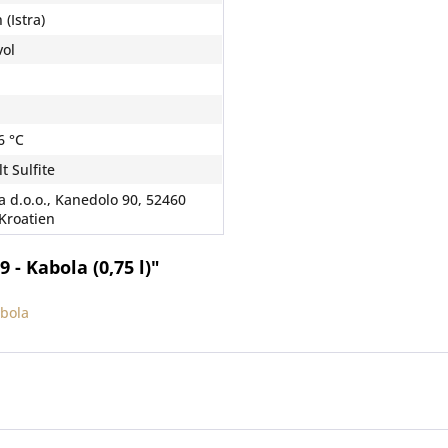
 (Istra)
vol
6 °C
t Sulfite
a d.o.o., Kanedolo 90, 52460
 Kroatien
- Kabola (0,75 l)"
abola