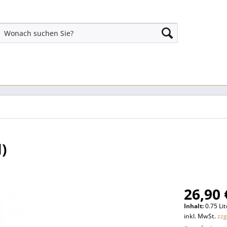
)
26,90 
Inhalt:
0.75 Lit
inkl. MwSt.
zzg