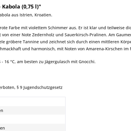
Kabola (0,75 l)"
abola
aus Istrien, Kroatien.
te Farbe mit violettem Schimmer aus. Er ist klar und teilweise dick
gt von einer Note Zedernholz und Sauerkirsch-Pralinen. Am Gaumen
iele gröbere Tannine und zeichnet sich durch einen mittleren Körpe
schmackhaft und harmonisch, mit Noten von Amarena-Kirschen im
 - 16 °C, am besten zu Jägergulasch mit Gnocchi.
erboten, § 9 Jugendschutzgesetz
en
ien