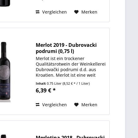
zurück. In seiner Heimat...
Vergleichen
Merken
Merlot 2019 - Dubrovacki
podrumi (0,75 l)
Merlot ist ein trockener
Qualitätsrotwein der Weinkellerei
Dubrovački podrumi d.d. aus
Kroatien. Merlot ist eine weit
verbreitete und weltweit
Inhalt
0.75 Liter
(8,52 € * / 1 Liter)
anerkannte Rebsorte, die auch
6,39 € *
im Weinanbaugebiet Konavle
ausgezeichnet gedeiht. Dort, in
der...
Vergleichen
Merken
Merlotina 2018 - Dubrovacki