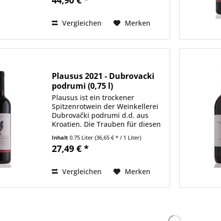
Personen unter 18 Jahren
verboten, § 9 Jugendschutzgesetz
Vergleichen
Merken
Plausus 2021 - Dubrovacki
podrumi (0,75 l)
Plausus ist ein trockener
Spitzenrotwein der Weinkellerei
Dubrovački podrumi d.d. aus
Kroatien. Die Trauben für diesen
Wein stammen von den steilen
Inhalt
0.75 Liter
(36,65 € * / 1 Liter)
Hängen oberhalb von Cavtat. Es
27,49 € *
sind von alters her die besten
Lagen für die einheimische...
Vergleichen
Merken