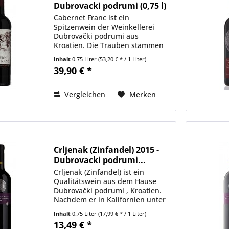
Dubrovacki podrumi (0,75 l)
Cabernet Franc ist ein
Spitzenwein der Weinkellerei
Dubrovački podrumi aus
Kroatien. Die Trauben stammen
aus dem ersten mit Cabernet
Inhalt
0.75 Liter
(53,20 € * / 1 Liter)
Franc bepflanzten Weinberg im
39,90 € *
Weinanbaugebiet Konavle. Es
schmückt ihn viel Farbe, die noch
sehr...
Vergleichen
Merken
Crljenak (Zinfandel) 2015 -
Dubrovacki podrumi...
Crljenak (Zinfandel) ist ein
Qualitätswein aus dem Hause
Dubrovački podrumi , Kroatien.
Nachdem er in Kalifornien unter
dem Namen Zinfandel berühmt
Inhalt
0.75 Liter
(17,99 € * / 1 Liter)
geworden ist, kehrte Crljenak
13,49 € *
kaštelanski wieder nach Hause