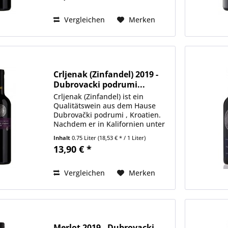
zurück. In seiner Heimat...
Vergleichen
Merken
Crljenak (Zinfandel) 2019 -
Dubrovacki podrumi...
Crljenak (Zinfandel) ist ein
Qualitätswein aus dem Hause
Dubrovački podrumi , Kroatien.
Nachdem er in Kalifornien unter
dem Namen Zinfandel berühmt
Inhalt
0.75 Liter
(18,53 € * / 1 Liter)
geworden ist, kehrte Crljenak
13,90 € *
kaštelanski wieder nach Hause
zurück. In seiner Heimat...
Vergleichen
Merken
Merlot 2019 - Dubrovacki