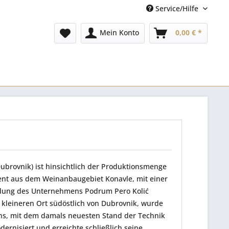
Service/Hilfe
Mein Konto
0,00 € *
ubrovnik) ist hinsichtlich der Produktionsmenge
ent aus dem Weinanbaugebiet Konavle, mit einer
ündung des Unternehmens
Podrum Pero Kolić
 kleineren Ort südöstlich von Dubrovnik, wurde
ns, mit dem damals neuesten Stand der Technik
rnisiert und erreichte schließlich seine