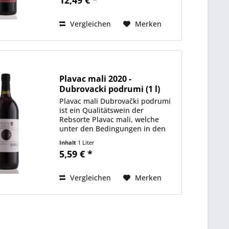
und Cabernet Sauvignon als
Basis, der jedoch durch die
kleine...
Vergleichen
Merken
Plavac mali 2020 -
Dubrovacki podrumi (1 l)
Plavac mali Dubrovački podrumi
ist ein Qualitätswein der
Rebsorte Plavac mali, welche
unter den Bedingungen in den
Weinbergen von Konavle einen
Inhalt
1 Liter
Wein mit ausgeprägten
5,59 € *
sortentypischen Merkmalen
hervorbringt. Kristallroter Farbe,
der Duft...
Vergleichen
Merken