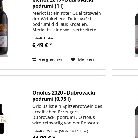
podrumi (1 l)
Merlot ist ein roter Qualitätswein
der Weinkellerei Dubrovački
podrumi d.d. aus Kroatien.
Merlot ist eine weit verbreitete
und weltweit anerkannte
Inhalt
1 Liter
Rebsorte, die auch im
6,49 € *
Weinanbaugebiet Konavle
ausgezeichnet gedeiht. Dort, in
der Nähe von...
Vergleichen
Merken
Oriolus 2020 - Dubrovacki
podrumi (0,75 l)
Oriolus ist ein Spitzenrotwein des
kroatischen Erzeugers
Dubrovački podrumi . O riolus
wird reinsortig von der Rebsorte
Syrah erzeigt. Beschreibung folgt
Inhalt
0.75 Liter
(59,87 € * / 1 Liter)
in Kürze Hinweis: Abgabe an
44,90 € *