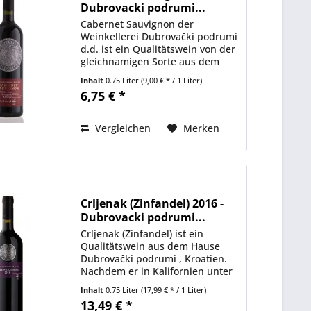
Dubrovacki podrumi...
Cabernet Sauvignon der
Weinkellerei Dubrovački podrumi
d.d. ist ein Qualitätswein von der
gleichnamigen Sorte aus dem
Konavle-Tal, Kroatien. Die weit
Inhalt
0.75 Liter
(9,00 € * / 1 Liter)
verbreitete und weltweit
6,75 € *
anerkannte Rebsorte Cabernet
Sauvignon gedeiht
ausgezeichnet...
Vergleichen
Merken
Crljenak (Zinfandel) 2016 -
Dubrovacki podrumi...
Crljenak (Zinfandel) ist ein
Qualitätswein aus dem Hause
Dubrovački podrumi , Kroatien.
Nachdem er in Kalifornien unter
dem Namen Zinfandel berühmt
Inhalt
0.75 Liter
(17,99 € * / 1 Liter)
geworden ist, kehrte Crljenak
13,49 € *
kaštelanski wieder nach Hause