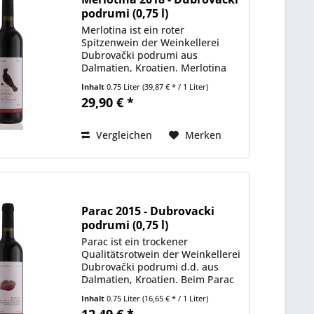
podrumi (0,75 l)
Merlotina ist ein roter
Spitzenwein der Weinkellerei
Dubrovački podrumi aus
Dalmatien, Kroatien. Merlotina
wird, wie es der Name schon
Inhalt
0.75 Liter
(39,87 € * / 1 Liter)
vermuten lässt, aus der
29,90 € *
weitverbreiteten Sorte Merlot
hergestellt. Der Wein wird nur in
den...
Vergleichen
Merken
Parac 2015 - Dubrovacki
podrumi (0,75 l)
Parac ist ein trockener
Qualitätsrotwein der Weinkellerei
Dubrovački podrumi d.d. aus
Dalmatien, Kroatien. Beim Parac
handelt es sich um den
Inhalt
0.75 Liter
(16,65 € * / 1 Liter)
klassischen Verschnitt aus Merlot
12,49 € *